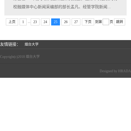
校融媒体中心新闻采编部的部长孟凡、经管学院新闻...
...
上页
1
23
24
25
26
27
下页
到第
页
跳转
友情链接：
烟台大学
Copyright(c)2018 烟台大学
Designed by
HRADA