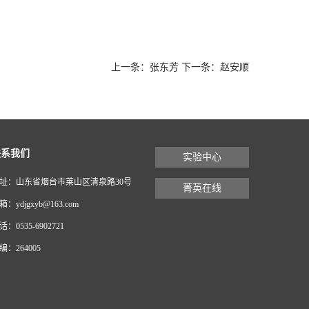
上一条：
张东芳
下一条：
赵安顺
联系我们
实验中心
址：山东省烟台市莱山区清泉路30号
菁英在线
箱：ydjgxyb@163.com
话：0535-6902721
编：264005