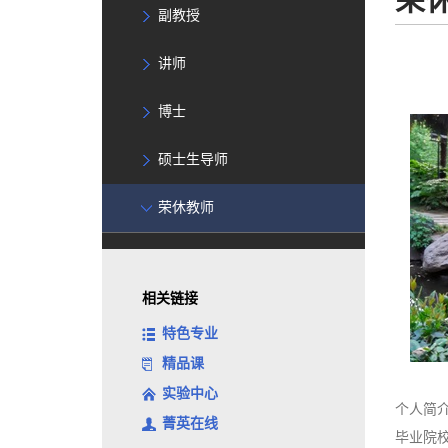
副教授
讲师
博士
硕士生导师
荣休教师
相关链接
特色专业
精品课
实验中心
个人简
菁英在线
毕业院